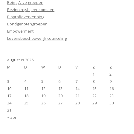
Being Alive groepen
Bezinningsbijeenkomsten
Biografieverkenning
Bondgenotengroepen
Empowerment
Levensbeschouwelijk counceling
augustus 2026
M
D
W
D
V
Z
Z
1
2
3
4
5
6
7
8
9
10
11
12
13
14
15
16
17
18
19
20
21
22
23
24
25
26
27
28
29
30
31
« apr